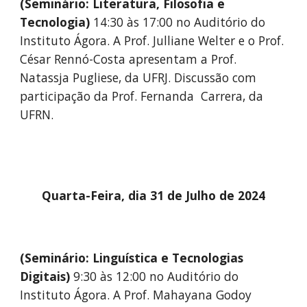
(Seminário:
Literatura, Filosofia
e
Tecnologia)
14
:
3
0 às 1
7
:00 no Auditório do
Instituto Ágora.
A
Prof.
Julliane Welter e o Prof.
César Rennó-Costa
apresentam
a
Prof.
Natassja Pugliese,
da UF
RJ
. Discussão com
p
articipação da Prof. Fernanda Carrera, da
UFRN.
Quarta
-Feira, dia
31
de Julho de 2024
(Seminário: Linguística e Tecnologias
Digitais)
9
:
3
0 às 12:00 no Auditório do
Instituto Ágora. A Prof. Mahayana Godoy